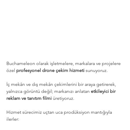
Orijinal
İndirimli
fiyat
fiyat
Buchameleon olarak işletmelere, markalara ve projelere 
özel 
profesyonel drone çekim hizmeti
 sunuyoruz.
İç mekân ve dış mekân çekimlerini bir araya getirerek, 
yalnızca görüntü değil; markanızı anlatan 
etkileyici bir 
reklam ve tanıtım filmi
 üretiyoruz.
Hizmet sürecimiz uçtan uca prodüksiyon mantığıyla 
ilerler: