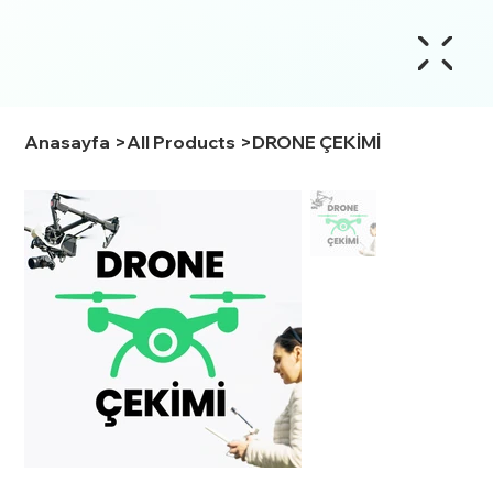
Anasayfa
>
All Products
>
DRONE ÇEKİMİ